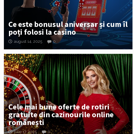
Ce este bonusul aniversar și cum îl
poți folosi la casino
august 14, 2025
0
Cele mai bune oferte de rotiri
gratuite din cazinourile online
românești
iulie 17, 2025
0