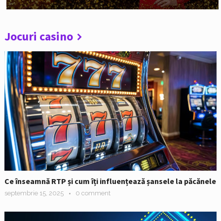
Jocuri casino
Ce înseamnă RTP și cum îți influențează șansele la păcănele
septembrie 15, 2025
0 comment