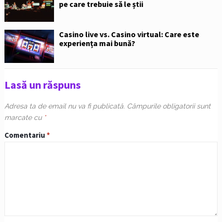
pe care trebuie să le știi
Casino live vs. Casino virtual: Care este
experiența mai bună?
Lasă un răspuns
Adresa ta de email nu va fi publicată.
Câmpurile obligatorii sunt
marcate cu
*
Comentariu
*