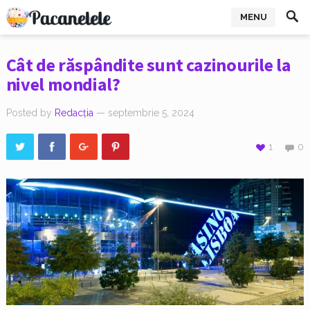
MENU
Cât de răspândite sunt cazinourile la
nivel mondial?
Posted by
Redacția
— septembrie 5, 2024
1
0