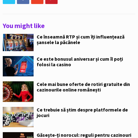
You might like
Ce înseamnă RTP și cum îți influențează
șansele la păcănele
Ce este bonusul aniversar și cum îl poți
folosi la casino
Cele mai bune oferte de rotiri gratuite din
cazinourile online românești
Ce trebuie să știm despre platformele de
jocuri
Găsește-ți norocul: reguli pentru cazinouri