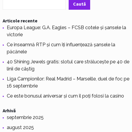
Caută
Articole recente
Europa League: G.A. Eagles – FCSB cotele și șansele la
victorie
Ce înseamnă RTP și cum îți influențează șansele la
păcănele
40 Shining Jewels gratis: slotul care strălucește pe 40 de
linii de câștig
Liga Campionilor: Real Madrid – Marseille, duel de foc pe
16 septembrie
Ce este bonusul aniversar și cum îl poți folosi la casino
Arhivă
septembrie 2025
august 2025