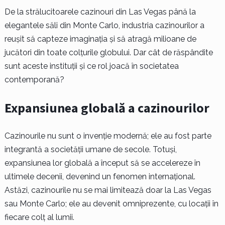
De la strălucitoarele cazinouri din Las Vegas până la
elegantele săli din Monte Carlo, industria cazinourilor a
reușit să capteze imaginația și să atragă milioane de
jucători din toate colțurile globului. Dar cât de răspândite
sunt aceste instituții și ce rol joacă în societatea
contemporană?
Expansiunea globală a cazinourilor
Cazinourile nu sunt o invenție modernă; ele au fost parte
integrantă a societății umane de secole. Totuși,
expansiunea lor globală a început să se accelereze în
ultimele decenii, devenind un fenomen internațional.
Astăzi, cazinourile nu se mai limitează doar la Las Vegas
sau Monte Carlo; ele au devenit omniprezente, cu locații în
fiecare colț al lumii.