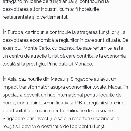
atrăgând milioane de turiști anual și contribuind la
dezvoltarea altor industrii, cum ar fi hotelurile,
restaurantele și divertismentul.
În Europa, cazinourile contribuie la atragerea turiștilor și la
dezvoltarea economică a regiunilor în care sunt situate. De
exemplu, Monte Carlo, cu cazinourile sale renumite, este
un centru de atracție turistică care contribuie la economia
locală și la prestigiul Principatului Monaco.
În Asia, cazinourile din Macau și Singapore au avut un
impact transformator asupra economiilor locale. Macau, în
special, a devenit un hub internațional pentru jocurile de
noroc, contribuind semnificativ la PIB-ul regiunii și oferind
oportunități de muncă pentru milioane de persoane.
Singapore, prin investițiile sale în resorturi și cazinouri, a
reușit să devină o destinație de top pentru turiști,