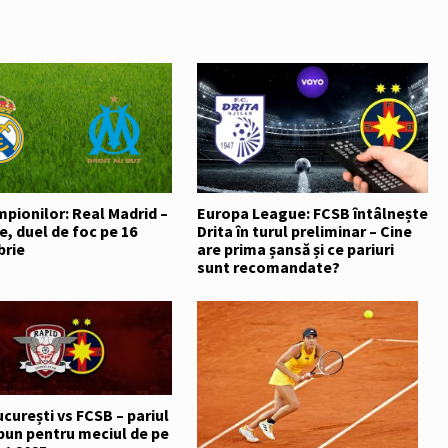
pionilor: Real Madrid –
Europa League: FCSB întâlnește
e, duel de foc pe 16
Drita în turul preliminar – Cine
rie
are prima șansă și ce pariuri
sunt recomandate?
curești vs FCSB – pariul
bun pentru meciul de pe