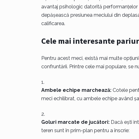
avantaj psihologic datorită performanțelor 
depășească presiunea meciului din deplasar
calificarea.
Cele mai interesante pariur
Pentru acest meci, există mai multe opțiuni
confruntării. Printre cele mai populare, se 
Ambele echipe marchează:
Cotele pent
meci echilibrat, cu ambele echipe având ș
Goluri marcate de jucători:
Dacă ești int
teren sunt în prim-plan pentru a înscrie: