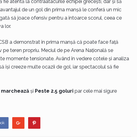
fie atentă la contraatacurile echipei grecești, dar și să
ă avantajul de un gol din prima manșă le conferă un mic
igată să joace ofensiv pentru a întoarce scorul, ceea ce
 lor.
FCSB a demonstrat în prima manșă că poate face față
tiv pe teren propriu. Meciul de pe Arena Națională se
ulte momente tensionate. Având în vedere cotele și analiza
 își creeze multe ocazii de gol, iar spectacolul să fie
 marchează
și
Peste 2.5 goluri
par cele mai sigure
ook