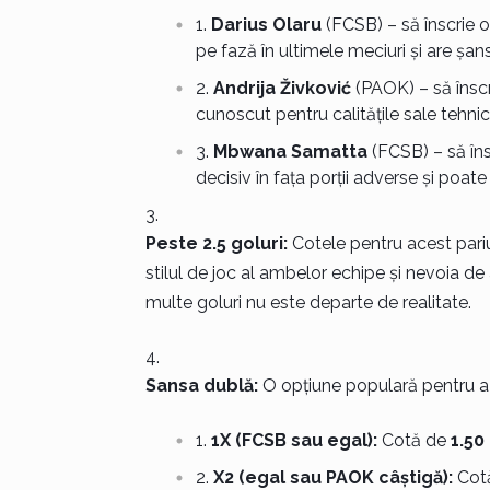
Darius Olaru
(FCSB) – să înscrie 
pe fază în ultimele meciuri și are șan
Andrija Živković
(PAOK) – să înscr
cunoscut pentru calitățile sale tehn
Mbwana Samatta
(FCSB) – să îns
decisiv în fața porții adverse și poate
Peste 2.5 goluri:
Cotele pentru acest pari
stilul de joc al ambelor echipe și nevoia de 
multe goluri nu este departe de realitate.
Sansa dublă:
O opțiune populară pentru a m
1X (FCSB sau egal):
Cotă de
1.50
X2 (egal sau PAOK câștigă):
Cot