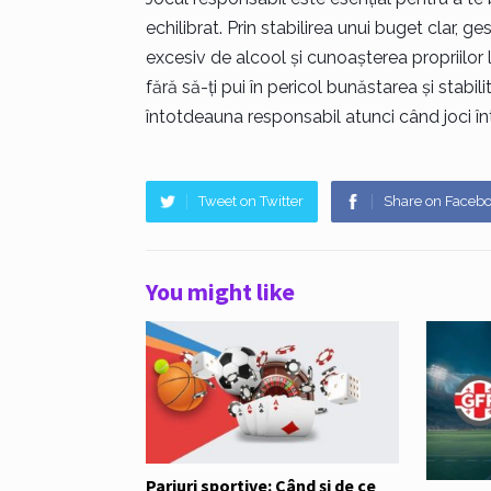
echilibrat. Prin stabilirea unui buget clar, g
excesiv de alcool și cunoașterea propriilor l
fără să-ți pui în pericol bunăstarea și stabili
întotdeauna responsabil atunci când joci în
Tweet on Twitter
Share on Faceb
You might like
Pariuri sportive: Când și de ce