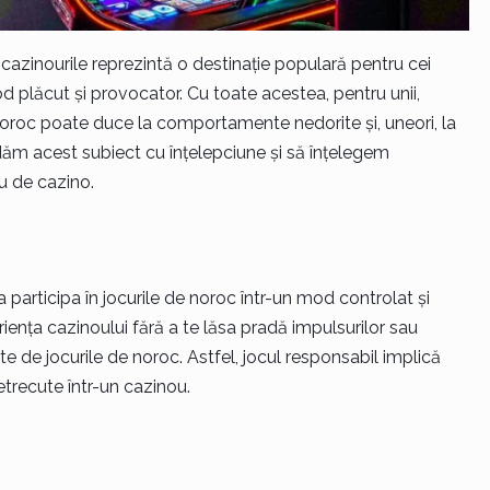
, cazinourile reprezintă o destinație populară pentru cei
d plăcut și provocator. Cu toate acestea, pentru unii,
 noroc poate duce la comportamente nedorite și, uneori, la
dăm acest subiect cu înțelepciune și să înțelegem
u de cazino.
a participa în jocurile de noroc într-un mod controlat și
iența cazinoului fără a te lăsa pradă impulsurilor sau
e de jocurile de noroc. Astfel, jocul responsabil implică
etrecute într-un cazinou.