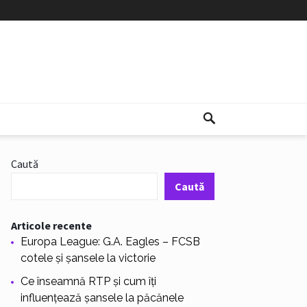
Caută
Caută
Articole recente
Europa League: G.A. Eagles – FCSB
cotele și șansele la victorie
Ce înseamnă RTP și cum îți
influențează șansele la păcănele