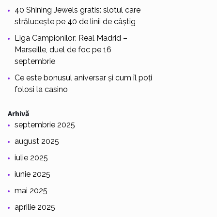
40 Shining Jewels gratis: slotul care
strălucește pe 40 de linii de câștig
Liga Campionilor: Real Madrid –
Marseille, duel de foc pe 16
septembrie
Ce este bonusul aniversar și cum îl poți
folosi la casino
Arhivă
septembrie 2025
august 2025
iulie 2025
iunie 2025
mai 2025
aprilie 2025