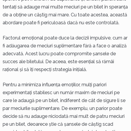
tentați să adauge mai multe meciuri pe un bilet în speranța
de a obține un câștig mai mare. Cu toate acestea, această
abordare poate fi periculoasă dacă nu este controlată.
Factorul emoțional poate duce la decizii impulsive, cum ar
fi adăugarea de meciuri suplimentare fără a face o analiză
adecvată. Acest lucru poate compromite șansele de
succes ale biletului. De aceea, este esențial să rămâi
rațional și să îți respecți strategia inițială.
Pentru a minimiza influența emoțiilor, mulți pariori
experimentați stabilesc un număr maxim de meciuri pe
care le adaugă pe un bilet, indiferent de cât de sigure li se
par meciurile suplimentare. De exemplu, un parior poate
decide să nu adauge niciodată mai mult de patru meciuri
pe un bilet, deoarece știe că șansele de câștig scad