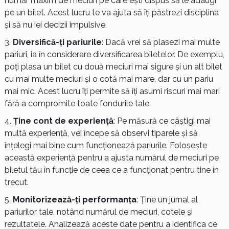
număr maxim de meciuri pe care ești dispus să le adaugi
pe un bilet. Acest lucru te va ajuta să îți păstrezi disciplina
și să nu iei decizii impulsive.
Diversifică-ți pariurile
: Dacă vrei să plasezi mai multe
pariuri, ia în considerare diversificarea biletelor. De exemplu,
poți plasa un bilet cu două meciuri mai sigure și un alt bilet
cu mai multe meciuri și o cotă mai mare, dar cu un pariu
mai mic. Acest lucru îți permite să îți asumi riscuri mai mari
fără a compromite toate fondurile tale.
Ține cont de experiență
: Pe măsură ce câștigi mai
multă experiență, vei începe să observi tiparele și să
înțelegi mai bine cum funcționează pariurile. Folosește
această experiență pentru a ajusta numărul de meciuri pe
biletul tău în funcție de ceea ce a funcționat pentru tine în
trecut.
Monitorizează-ți performanța
: Ține un jurnal al
pariurilor tale, notând numărul de meciuri, cotele și
rezultatele. Analizează aceste date pentru a identifica ce