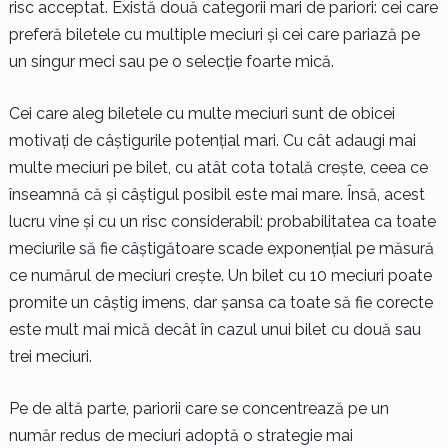
risc acceptat. Există două categorii mari de pariori: cei care
preferă biletele cu multiple meciuri și cei care pariază pe
un singur meci sau pe o selecție foarte mică.
Cei care aleg biletele cu multe meciuri sunt de obicei
motivați de câștigurile potențial mari. Cu cât adaugi mai
multe meciuri pe bilet, cu atât cota totală crește, ceea ce
înseamnă că și câștigul posibil este mai mare. Însă, acest
lucru vine și cu un risc considerabil: probabilitatea ca toate
meciurile să fie câștigătoare scade exponențial pe măsură
ce numărul de meciuri crește. Un bilet cu 10 meciuri poate
promite un câștig imens, dar șansa ca toate să fie corecte
este mult mai mică decât în cazul unui bilet cu două sau
trei meciuri.
Pe de altă parte, pariorii care se concentrează pe un
număr redus de meciuri adoptă o strategie mai