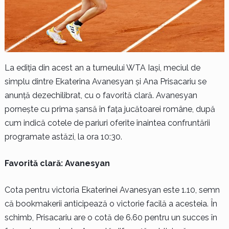
La ediția din acest an a turneului WTA Iași, meciul de
simplu dintre Ekaterina Avanesyan și Ana Prisacariu se
anunță dezechilibrat, cu o favorită clară. Avanesyan
pornește cu prima șansă în fața jucătoarei române, după
cum indică cotele de pariuri oferite înaintea confruntării
programate astăzi, la ora 10:30.
Favorită clară: Avanesyan
Cota pentru victoria Ekaterinei Avanesyan este 1.10, semn
că bookmakerii anticipează o victorie facilă a acesteia. În
schimb, Prisacariu are o cotă de 6.60 pentru un succes în