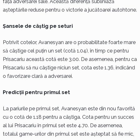
fața adversarei sale. Această diferență subliniază
așteptările reduse pentru o victorie a jucătoarei autohtone.
Șansele de câștig pe seturi
Potrivit cotelor, Avanesyan are o probabilitate foarte mare
să câștige cel puțin un set (cotă 1.04), în timp ce pentru
Prisacariu această cotă este 3.00. De asemenea, pentru ca
Prisacariu să nu câștige niciun set, cota este 1.36, indicând
o favorizare clară a adversarei.
Predicții pentru primul set
La pariurile pe primul set, Avanesyan este din nou favorită
cu o cotă de 1.18 pentru a câștiga. Cota pentru un succes
al lui Prisacariu în primul set este 4.70. De asemenea,
totalul game-urilor din primul set este așteptat să fie mic,