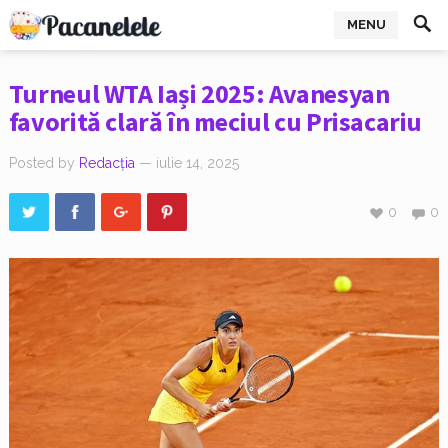
MENU
Turneul WTA Iași 2025: Avanesyan
favorită clară în meciul cu Prisacariu
Posted by
Redacția
— iulie 14, 2025
0
0